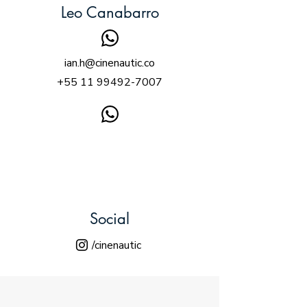
Leo Canabarro
ian.h@cinenautic.co
+55 11 99492-7007
Social
/cinenautic