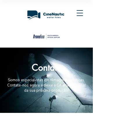
Contato
Somos especialistas em filmagens aquáticas.
Contate-nos agora e deixe a CineNautic cuidar
da sua próxima produção!