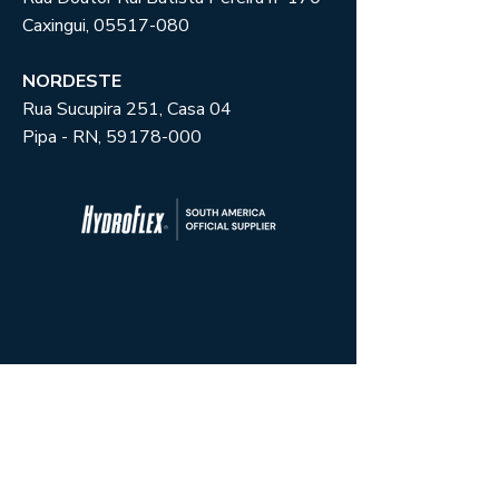
Caxingui,
05517-080
NORDESTE
Rua Sucupira 251, Casa 04
Pipa - RN,
59178-000
CONTATO
Sobre Serviços:
Ian Haudenschild
ian.h@cinenautic.co