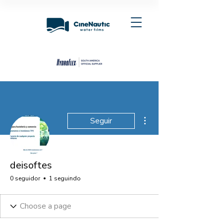
Mais ações
Seguir
deisoftes
0 seguidor
1 seguindo