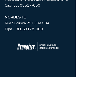
Caxingui,
05517-080
NORDESTE
Rua Sucupira 251, Casa 04
Pipa - RN,
59178-000
CONTATO
Sobre Serviços:
Ian Haudenschild
ian.h@cinenautic.co