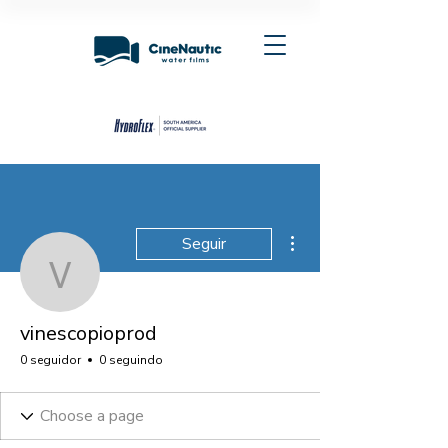
Mais ações
Seguir
vinescopioprod
vinescopioprod
0 seguidor
0 seguindo