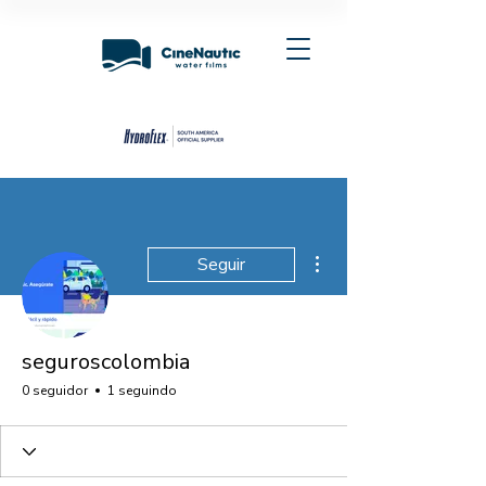
Mais ações
Seguir
seguroscolombia
0 seguidor
1 seguindo